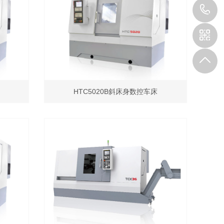
0
8
0
8
HTC5020B斜床身数控车床