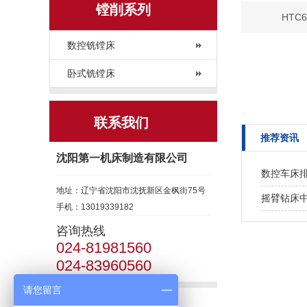
镗削系列
HTC
数控铣镗床
卧式铣镗床
联系我们
推荐资讯
沈阳第一机床制造有限公司
数控车床
地址：辽宁省沈阳市沈抚新区金枫街75号
摇臂钻床
手机：13019339182
咨询热线
024-81981560
024-83960560
请您留言